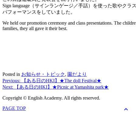
Sign language（サインランゲージ／手話）を使っ
パフォーマンスをしていました。
We held our promotion ceremony and class presentations. The children 
families, they all gave it their best.
Posted in
お知らせ・トピック
,
園だより
Previous:
【ある日のHKI】★The doll Festival★
投
Next:
【ある日のHKI】★Picnic at Yamashita park★
稿
Copyright © English Academy. All rights reserved.
ナ
PAGE TOP
keyboard_arrow_up
ビ
ゲ
ー