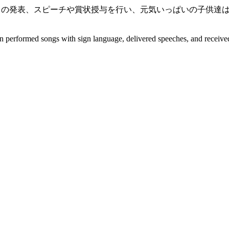
た歌やクラスの発表、スピーチや賞状授与を行い、元気いっぱいの子
performed songs with sign language, delivered speeches, and received th