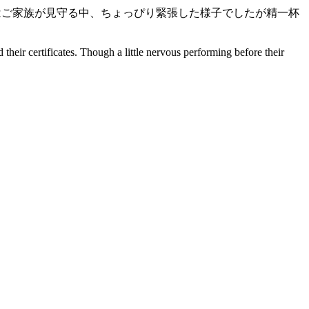
供達はご家族が見守る中、ちょっぴり緊張した様子でしたが精一杯
eir certificates. Though a little nervous performing before their