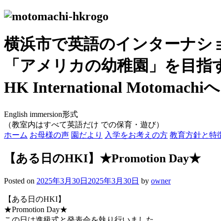
横浜市で英語のインターナシ
「アメリカの幼稚園」を目指
HK International Motomachi
へ
English immersion形式
（教室内はすべて英語だけ での保育・遊び）
ホーム
お母様の声
園だより
入学をお考えの方
教育方針と特
【ある日のHKI】★Promotion Day★
Posted on
2025年3月30日
2025年3月30日
by
owner
【ある日のHKI】
★Promotion Day★
この日は進級式と発表会を執り行いました。